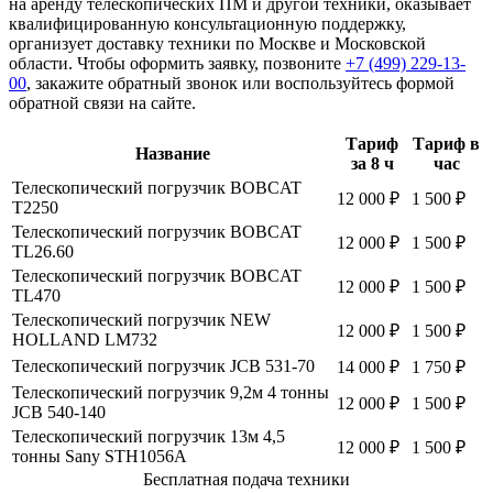
на аренду телескопических ПМ и другой техники, оказывает
квалифицированную консультационную поддержку,
организует доставку техники по Москве и Московской
области. Чтобы оформить заявку, позвоните
+7 (499) 229-13-
00
, закажите обратный звонок или воспользуйтесь формой
обратной связи на сайте.
Тариф
Тариф в
Название
за 8 ч
час
Телескопический погрузчик BOBCAT
12 000 ₽
1 500 ₽
Т2250
Телескопический погрузчик BOBCAT
12 000 ₽
1 500 ₽
TL26.60
Телескопический погрузчик BOBCAT
12 000 ₽
1 500 ₽
ТL470
Телескопический погрузчик NEW
12 000 ₽
1 500 ₽
HOLLAND LM732
Телескопический погрузчик JCB 531-70
14 000 ₽
1 750 ₽
Телескопический погрузчик 9,2м 4 тонны
12 000 ₽
1 500 ₽
JCB 540-140
Телескопический погрузчик 13м 4,5
12 000 ₽
1 500 ₽
тонны Sany STH1056A
Бесплатная подача техники