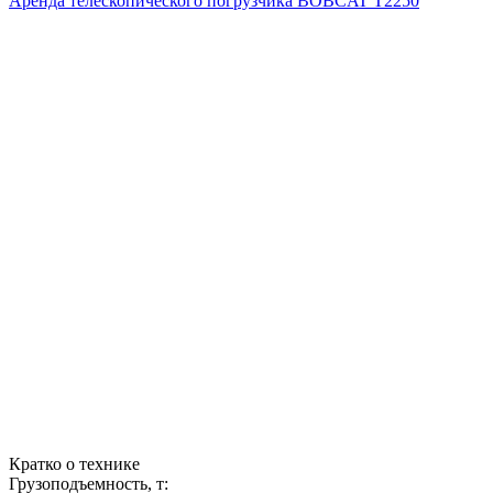
Аренда телескопического погрузчика BOBCAT Т2250
Кратко о технике
Грузоподъемность, т: