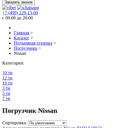
Заказать звонок
+7 (499) 229-13-00
c 09:00 до 20:00
Главная
>
Каталог
>
Подъемная техника
>
Погрузчики
>
Nissan
Категории:
10 тн
12 тн
16 тн
3 тн
5 тн
7 тн
Погрузчик Nissan
Сортировка: