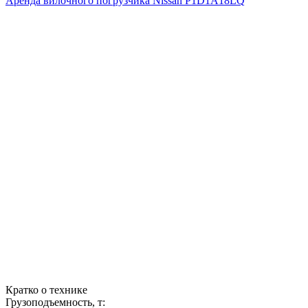
Аренда вилочного погрузчика Nissan P1D1A18LQ
Кратко о технике
Грузоподъемность, т: