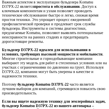
Важным аспектом в эксплуатации бульдозера Komatsu
D37PX-22 является
простота в обслуживании
. Доступ к
ключевым компонентам и узлам позволяет проводить
техническое обслуживание быстро и легко, снижая время
простоя техники. Это упрощает процесс ежедневной
профилактической проверки и продлевает срок службы
бульдозера. Инструменты и системы диагностики,
предлагаемые Komatsu, позволяют выявлять потенциальные
неисправности на ранних стадиях и предотвращать
дорогостоящие ремонты.
Бульдозер D37PX-22 идеален для использования в
условиях, требующих высокой мощности и мобильности
.
Многие строительные и горнодобывающие компании
выбирают эту модель для работ в стесненных условиях или на
участках с ограничениями по давлению на грунт. Используя
D37PX-22, компании могут быть уверены в качестве и
надежности техники.
Поэтому
бульдозер Komatsu D37PX-22
часто является
лучшим выбором для компаний, стремящихся повысить свою
производительность.
Если вы ищете надежную технику для землеройных задач,
бульдозер Komatsu D37PX-22 из нашего автопарка –