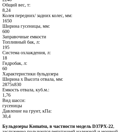
Общий вес, т:
8,24
Колея передних/ задних колес, мм:
1650
Ширина гусеницы, мм:
600
Заправочные емкости
Топливный бак, л:
195
Система охлаждения, л:
18
Гидробак, л:
60
Характеристики бульдозера
Ширина х Высота отвала, мм:
2875x830
Емкость отвала, куб.м.:
1,76
Вид шасси:
гусеницы
Давление на грунт, кПа:
30,4
Бульдозеры Komatsu, в частности модель D37PX-22
,
заслуженно пользуются репутацией надежной и мощной